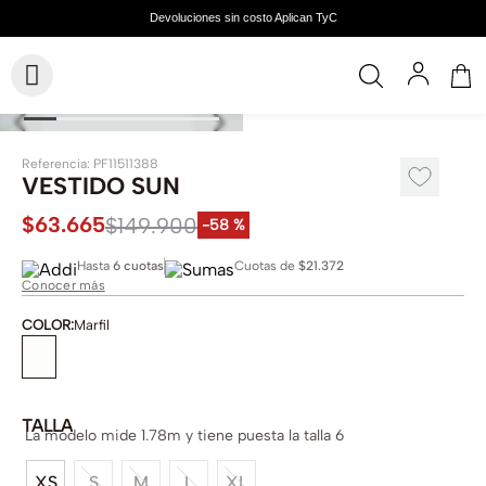
Referencia
:
PF11511388
VESTIDO SUN
$
63
.
665
$
149
.
900
-
58 %
Hasta
6 cuotas
Cuotas de
$21.372
Conocer más
COLOR
:
Marfil
TALLA
La modelo mide 1.78m y tiene puesta la talla 6
XS
S
M
L
XL