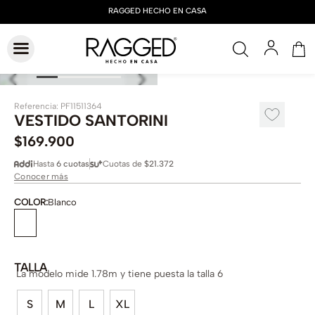
Referencia
:
PF11511364
VESTIDO SANTORINI
$
169
.
900
Hasta
6 cuotas
Cuotas de
$21.372
Conocer más
COLOR
:
Blanco
TALLA
La modelo mide 1.78m y tiene puesta la talla 6
S
M
L
XL