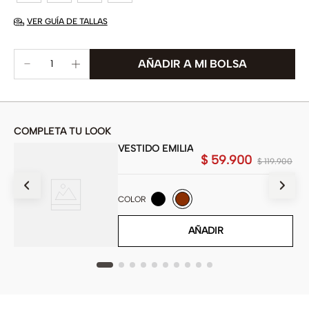
VER GUÍA DE TALLAS
COMPLETA TU LOOK
VESTIDO EMILIA
00
$
59
.
900
$
119
.
900
COLOR
AÑADIR