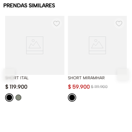
PRENDAS SIMILARES
SHORT ITAL
SHORT MIRAMHAR
$
119
.
900
$
59
.
900
$
119
.
900