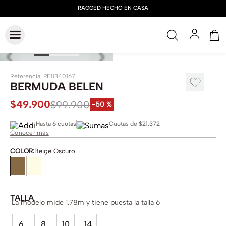
Referencia
:
PF11340167
BERMUDA BELEN
$
49
.
900
$
99
.
900
-
50 %
Hasta
6 cuotas
Cuotas de
$21.372
Conocer más
COLOR
:
Beige Oscuro
TALLA
La modelo mide 1.78m y tiene puesta la talla 6
6
8
10
14