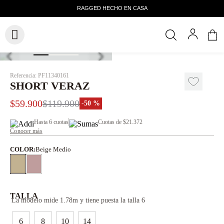
Referencia
:
PF11340161
SHORT VERAZ
$
59
.
900
$
119
.
900
-
50 %
Hasta
6 cuotas
Cuotas de
$21.372
Conocer más
COLOR
:
Beige Medio
TALLA
La modelo mide 1.78m y tiene puesta la talla 6
6
8
10
14