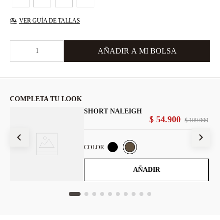
VER GUÍA DE TALLAS
COMPLETA TU LOOK
SHORT NALEIGH
00
$
54
.
900
$
109
.
900
COLOR
AÑADIR