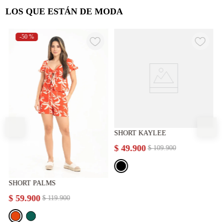
LOS QUE ESTÁN DE MODA
-
50 %
SHORT KAYLEE
$
49
.
900
$
109
.
900
SHORT PALMS
$
59
.
900
$
119
.
900