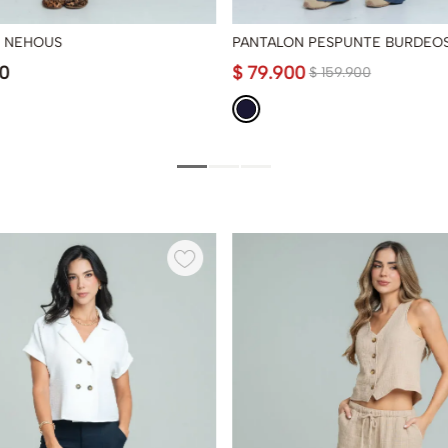
 NEHOUS
PANTALON PESPUNTE BURDEO
0
$
79
.
900
$
159
.
900