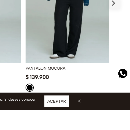
PANTALON MUCURA
PANTAL
$
139
.
900
$
74
.
9
so. Si deseas conocer
ACEPTAR