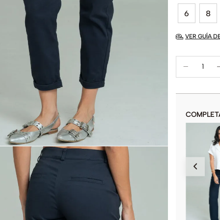
6
8
VER GUÍA D
COMPLET
PANTALON TOBILLERO SWAM
$
29
.
900
$
149
.
900
COLOR
AÑADIR