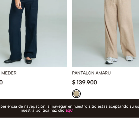
 MEDER
PANTALON AMARU
0
$
139
.
900
experiencia de navegación, al navegar en nuestro sitio estás aceptando su u
nuestra política haz clic
aquí
 OFF