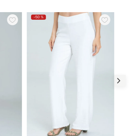
-
50 %