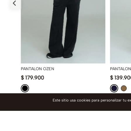
PANTALON OZEN
PANTALON
$
179
.
900
$
139
.
90
Este sitio usa cookies para personalizar tu 
¡RECIBE 20%