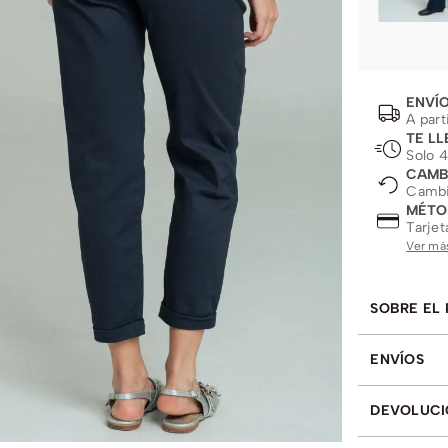
ENVÍO
A part
TE LL
Solo 4
CAMB
Cambio
MÉTO
Tarjet
Ver má
SOBRE EL
ENVÍOS
DEVOLUCI