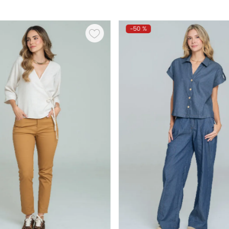
-
50 %