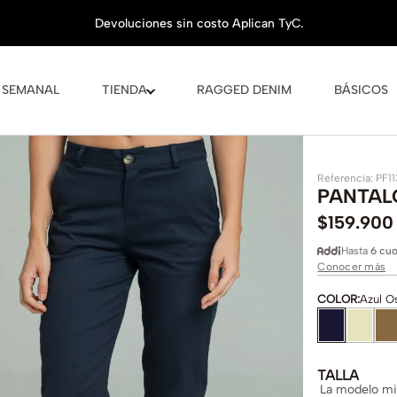
 SEMANAL
TIENDA
RAGGED DENIM
BÁSICOS
Referencia
:
PF1
PANTAL
$
159
.
900
Hasta
6 cuo
Conocer más
COLOR
:
Azul O
TALLA
La modelo mid