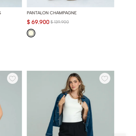
S
PANTALON CHAMPAGNE
PANTAL
$
69
.
900
$
139
.
$
139
.
900
-
50 %