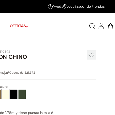
Ayuda
Localizador de tiendas
OFERTAS
1310893
ON CHINO
tas
Cuotas de
$21.372
scuro
e 1.78m y tiene puesta la talla 6