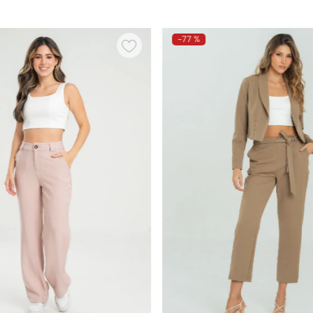
-
77 %