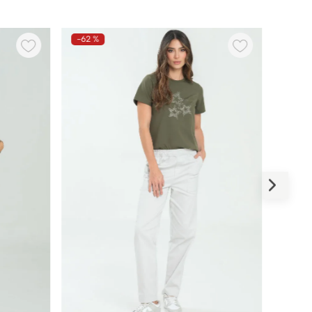
-
62 %
-
59 %