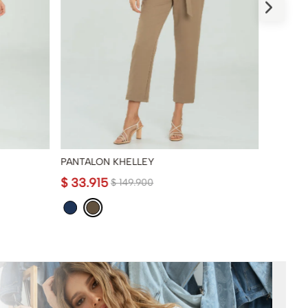
PANTALON KHELLEY
PANTAL
$
33
.
915
$
69
.
9
$
149
.
900