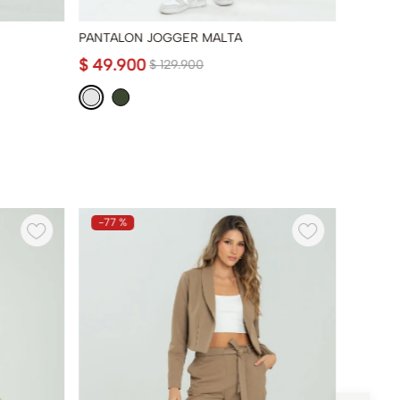
PANTALON JOGGER MALTA
PANTAL
$
49
.
900
$
69
.
9
$
129
.
900
-
77 %
-
59 %