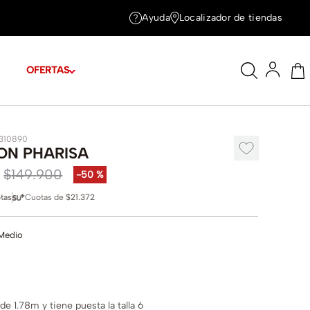
Ayuda
Localizador de tiendas
OFERTAS
1310890
ON PHARISA
$
149
.
900
-
50 %
tas
Cuotas de
$21.372
Medio
e 1.78m y tiene puesta la talla 6