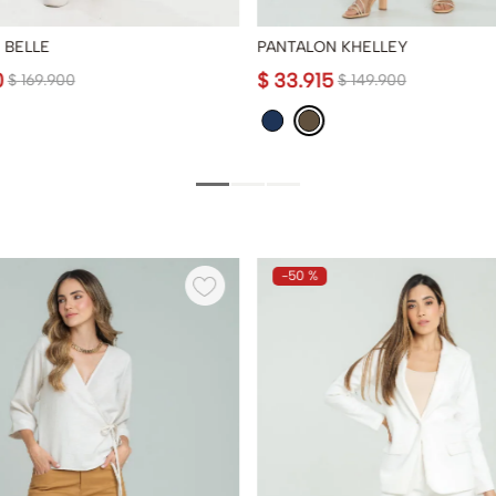
 BELLE
PANTALON KHELLEY
0
$
33
.
915
$
169
.
900
$
149
.
900
-
50 %