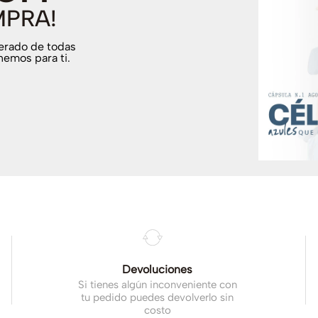
MPRA!
terado de todas
nemos para ti.
.
Devoluciones
Si tienes algún inconveniente con
tu pedido puedes devolverlo sin
costo