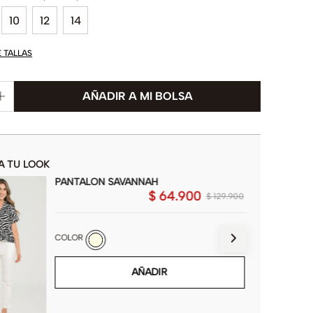
10
12
14
E TALLAS
A TU LOOK
PANTALON SAVANNAH
$
64
.
900
$
129
.
900
COLOR
AÑADIR