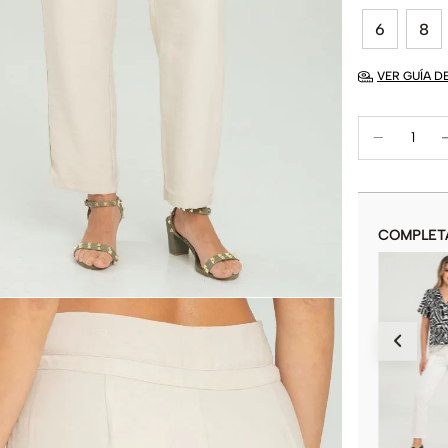
6
8
VER GUÍA D
COMPLET
PANTALON HAREM
$
69
.
900
COLOR
AÑADIR