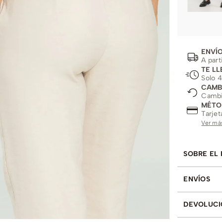
ENVÍO
A part
TE LL
Solo 4
CAMB
Cambio
MÉTO
Tarjet
Ver má
SOBRE EL
ENVÍOS
DEVOLUCI