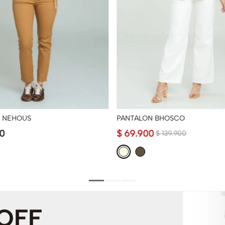
 NEHOUS
PANTALON BHOSCO
0
$
69
.
900
$
139
.
900
 OFF