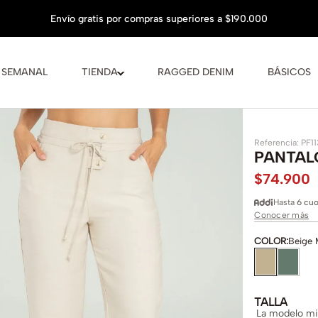
 SEMANAL
TIENDA
RAGGED DENIM
BÁSICOS
Referencia
:
PF1
PANTAL
$
74
.
900
Hasta
6 cuo
Conocer más
COLOR
:
Beige 
TALLA
La modelo mid