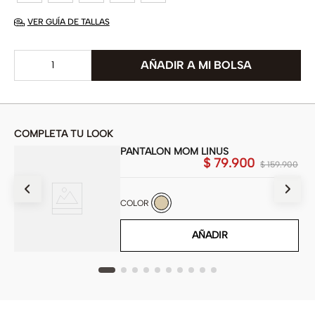
VER GUÍA DE TALLAS
COMPLETA TU LOOK
PANTALON MOM LINUS
00
$
79
.
900
$
159
.
900
COLOR
AÑADIR