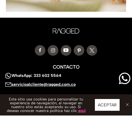
CONTACTO
WhatsApp: 333 602 5564
servicioalcliente@ragged.com.co
Este sitio usa cookies para personalizar tu
SERVICIO AL CLIENTE
experiencia de navegación, al navegar en
ACEPTAR
nuestro sitio estás aceptando su uso. Si
ACERCA DE RAGGED
deseas conocer nuestra política haz clic
aquí
LINKS DE INTERES