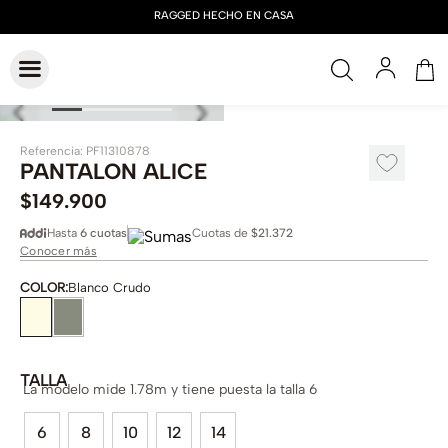
Referencia
:
PF11310878
PANTALON ALICE
$
149
.
900
Hasta
6 cuotas
Cuotas de
$21.372
Conocer más
COLOR
:
Blanco Crudo
TALLA
La modelo mide 1.78m y tiene puesta la talla 6
6
8
10
12
14