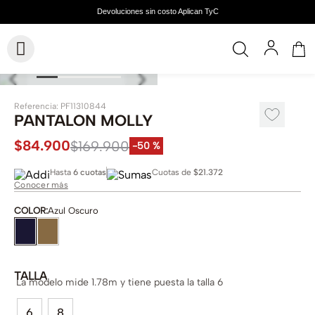
Referencia
:
PF11310844
PANTALON MOLLY
$
84
.
900
$
169
.
900
-
50 %
Hasta
6 cuotas
Cuotas de
$21.372
Conocer más
COLOR
:
Azul Oscuro
TALLA
La modelo mide 1.78m y tiene puesta la talla 6
6
8