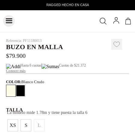
Referencia
:
PF11180013
BUZO EN MALLA
$
79
.
900
Hasta
6 cuotas
Cuotas de
$21.372
Conocer más
COLOR
:
Blanco Crudo
TALLA
La modelo mide 1.78m y tiene puesta la talla 6
XS
S
L