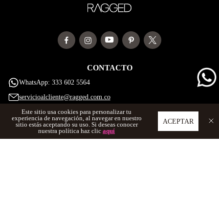
CONTACTO
WhatsApp: 333 602 5564
servicioalcliente@ragged.com.co
Este sitio usa cookies para personalizar tu
experiencia de navegación, al navegar en nuestro
ACEPTAR
SERVICIO AL CLIENTE
sitio estás aceptando su uso. Si deseas conocer
nuestra política haz clic
aquí
ACERCA DE RAGGED
LINKS DE INTERES
© 2025 todos los derechos reservados
Pago contra entrega y en efectivo:
Con Pago Contra Entrega recibes tu
pedido y pagas al momento de la entrega en efectivo. También puedes
pagar en puntos Efecty o Baloto cercanos con el código de pago que