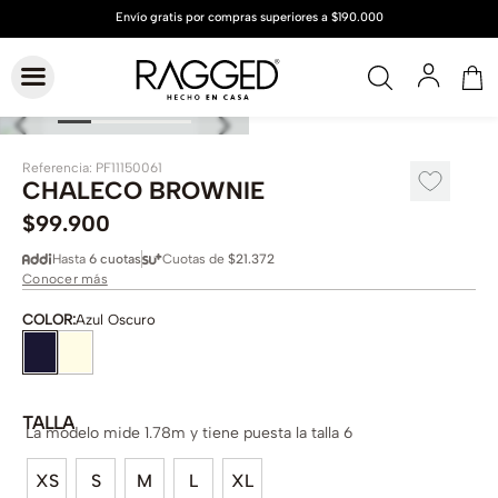
Referencia
:
PF11150061
CHALECO BROWNIE
$
99
.
900
Hasta
6 cuotas
Cuotas de
$21.372
Conocer más
COLOR
:
Azul Oscuro
TALLA
La modelo mide 1.78m y tiene puesta la talla 6
XS
S
M
L
XL