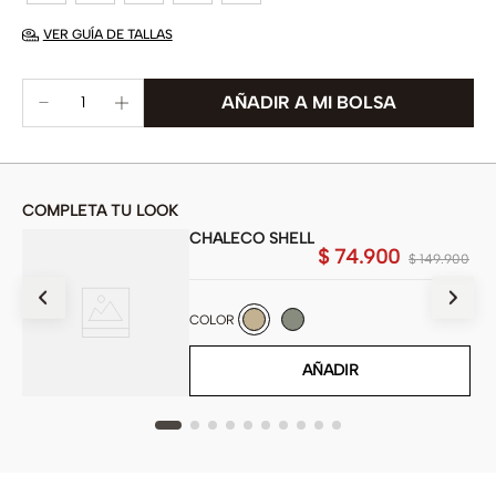
VER GUÍA DE TALLAS
COMPLETA TU LOOK
CHALECO SHELL
$
74
.
900
900
$
149
.
900
COLOR
AÑADIR