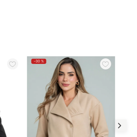
-
30 %