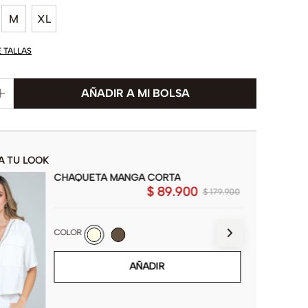
M
XL
E TALLAS
A TU LOOK
CHAQUETA MANGA CORTA
$
89
.
900
$
179
.
900
COLOR
AÑADIR