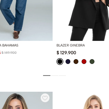
A BAHAMAS
BLAZER GINEBRA
5
$
129
.
900
$
149
.
900