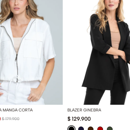
A MANGA CORTA
BLAZER GINEBRA
0
$
129
.
900
$
179
.
900