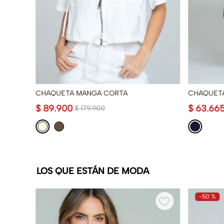
CHAQUETA MANGA CORTA
CHAQUET
$
89
.
900
$
63
.
66
$
179
.
900
LOS QUE ESTÁN DE MODA
-
50 %