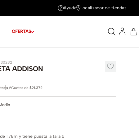
Ayuda
Localizador de tiendas
OFERTAS
1130282
TA ADDISON
tas
Cuotas de
$21.372
Medio
e 1.78m y tiene puesta la talla 6