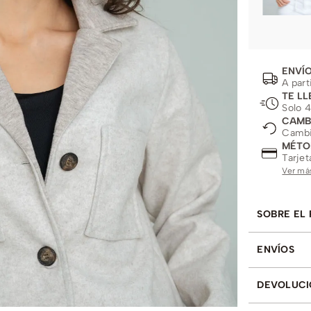
ENVÍO
A part
TE LL
Solo 4
CAMB
Cambio
MÉTO
Tarjet
Ver má
SOBRE EL
ENVÍOS
DEVOLUCI