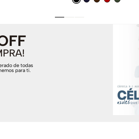
 OFF
MPRA!
terado de todas
nemos para ti.
.