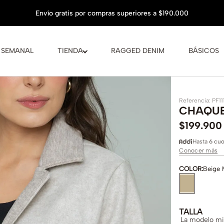
 SEMANAL
TIENDA
RAGGED DENIM
BÁSICOS
Referencia
:
PF1
CHAQUE
$
199
.
900
Hasta
6 cuo
Conocer más
COLOR
:
Beige 
TALLA
La modelo mid