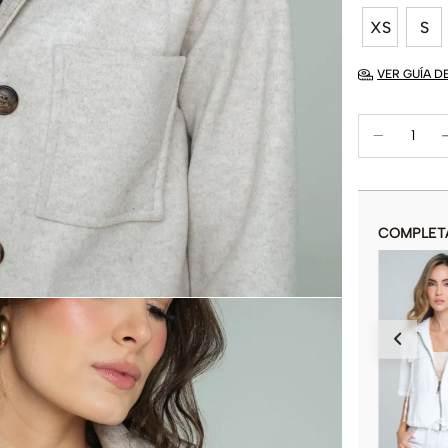
XS
S
VER GUÍA D
COMPLET
CHAQUETA BIKER
$
93
.
415
$
219
.
900
COLOR
AÑADIR