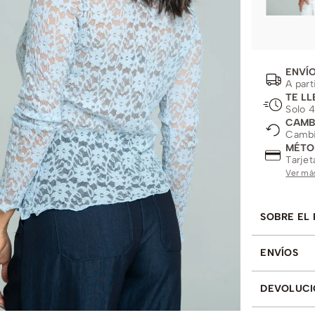
ENVÍO
A part
TE LL
Solo 4
CAMB
Cambio
MÉTO
Tarjet
Ver má
SOBRE EL
ENVÍOS
DEVOLUCI