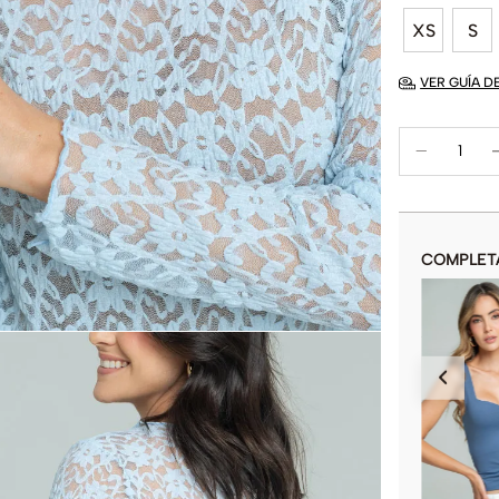
XS
S
VER GUÍA D
COMPLET
CAMISETA RAYAS ESCOTE V
$
62
.
930
$
89
.
900
COLOR
AÑADIR