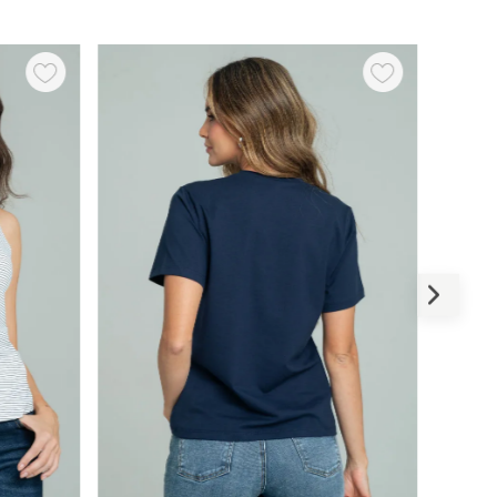
-
50 %