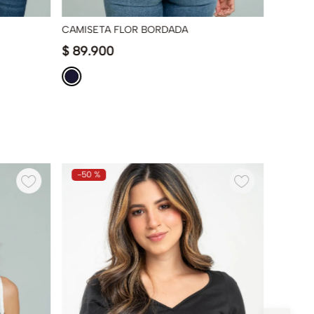
CAMISETA FLOR BORDADA
BUZO M
$
89
.
900
$
44
.
9
-
50 %