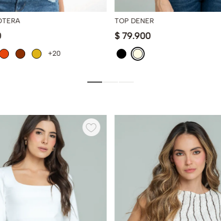
OTERA
TOP DENER
0
$
79
.
900
+20