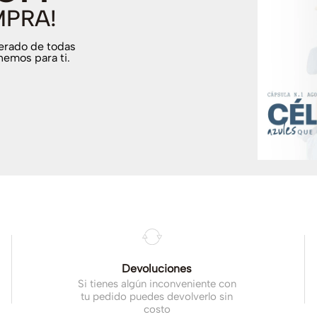
MPRA!
terado de todas
nemos para ti.
.
Devoluciones
Si tienes algún inconveniente con
tu pedido puedes devolverlo sin
costo