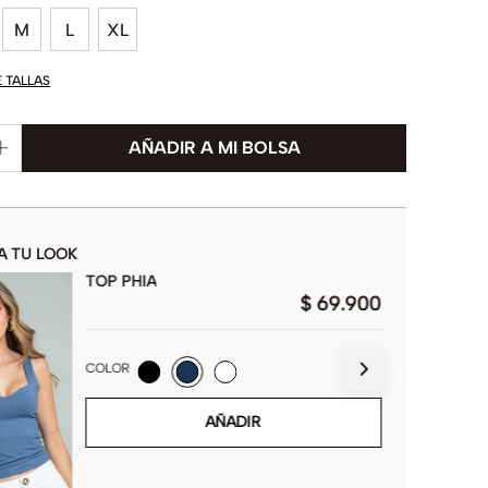
M
L
XL
E TALLAS
A TU LOOK
TOP PHIA
$
69
.
900
COLOR
AÑADIR