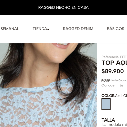
 SEMANAL
TIENDA
RAGGED DENIM
BÁSICOS
Referencia
:
PF11
TOP AQ
$
89
.
900
Hasta
6 cuo
Conocer más
COLOR
:
Azul C
TALLA
La modelo mid