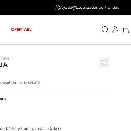
Ayuda
Localizador de tiendas
OFERTAS
121194
UA
tas
Cuotas de
$21.372
laro
e 1.78m y tiene puesta la talla 6