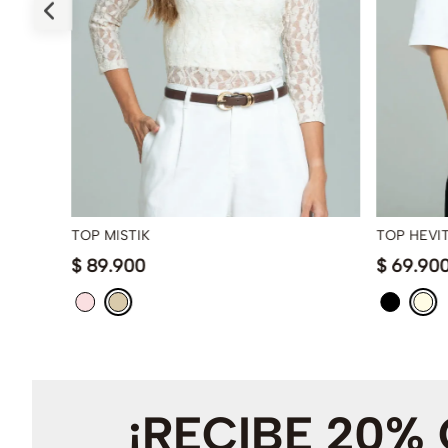
TOP MISTIK
TOP HEVI
$
89
.
900
$
69
.
90
¡RECIBE 20%