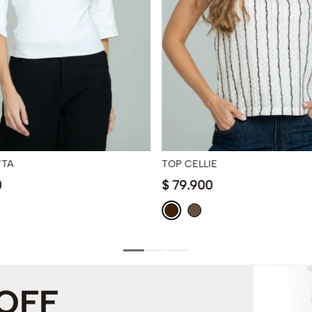
TTA
TOP CELLIE
0
$
79
.
900
 OFF