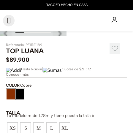
Referencia
:
PF11121189
TOP LUANA
$
89
.
900
Hasta
6 cuotas
Cuotas de
$21.372
Conocer más
COLOR
:
Cobre
TALLA
La modelo mide 1.78m y tiene puesta la talla 6
XS
S
M
L
XL