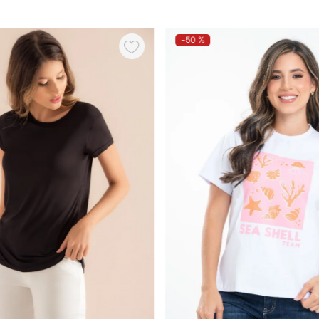
-
50 %