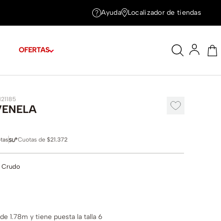
Ayuda
Localizador de tiendas
OFERTAS
121185
VENELA
tas
Cuotas de
$21.372
 Crudo
e 1.78m y tiene puesta la talla 6