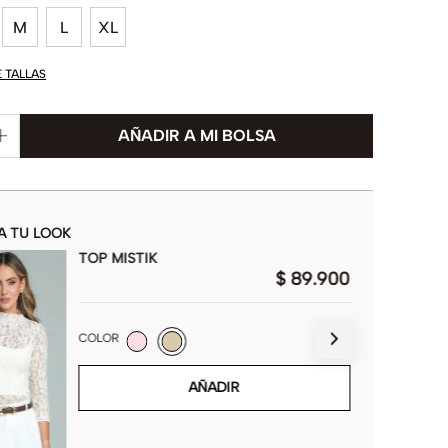
M
L
XL
E TALLAS
A TU LOOK
TOP MISTIK
$
89
.
900
COLOR
AÑADIR