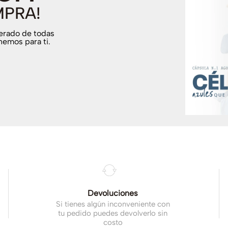
MPRA!
terado de todas
nemos para ti.
.
Devoluciones
Si tienes algún inconveniente con
tu pedido puedes devolverlo sin
costo