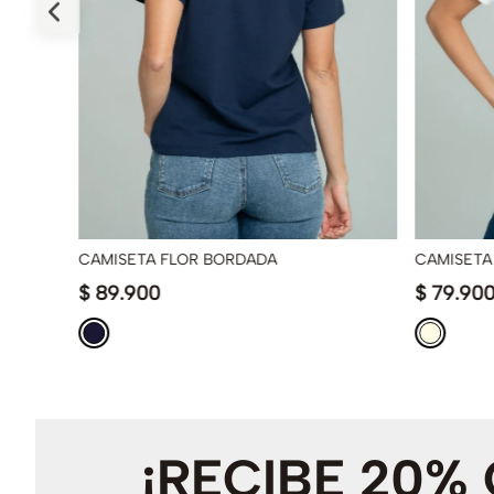
CAMISETA FLOR BORDADA
CAMISETA
$
89
.
900
$
79
.
90
¡RECIBE 20%