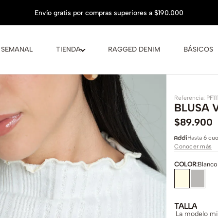
 SEMANAL
TIENDA
RAGGED DENIM
BÁSICOS
Referencia
:
PF11
BLUSA 
$
89
.
900
Hasta
6 cuo
Conocer más
COLOR
:
Blanco
TALLA
La modelo mid