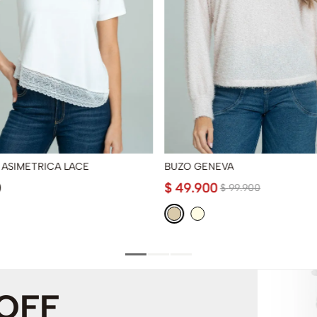
 ASIMETRICA LACE
BUZO GENEVA
0
$
49
.
900
$
99
.
900
 OFF