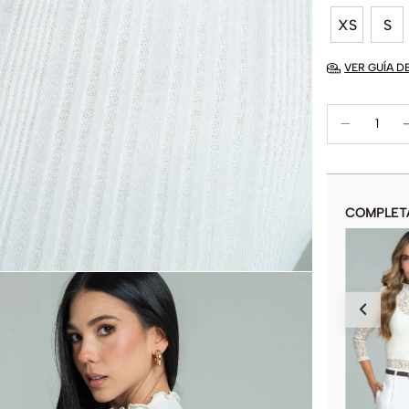
XS
S
VER GUÍA D
COMPLET
BUZO MEREL
$
89
.
900
COLOR
AÑADIR