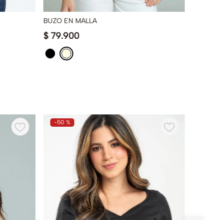
BUZO EN MALLA
CAMISE
$
79
.
900
$
39
.
9
-
50 %
-
58 %