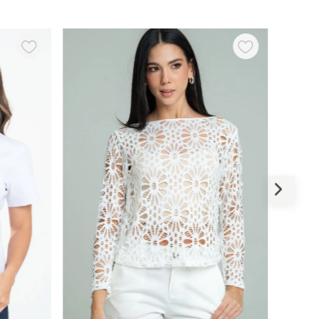
-
50 %