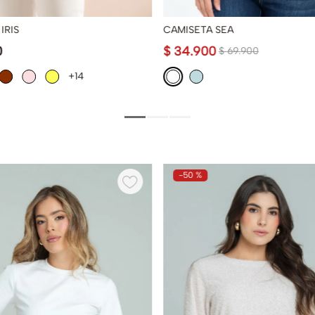
IRIS
CAMISETA SEA
0
$
34
.
900
$
69
.
900
+14
-
50 %