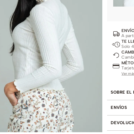
ENVÍO
A part
TE LL
Solo 4
CAMB
Cambio
MÉTO
Tarjet
Ver má
SOBRE EL
ENVÍOS
DEVOLUCI