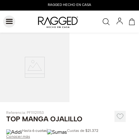
Referencia
:
PF11121153
TOP MANGA OJALILLO
Hasta
6 cuotas
Cuotas de
$21.372
Conocer más