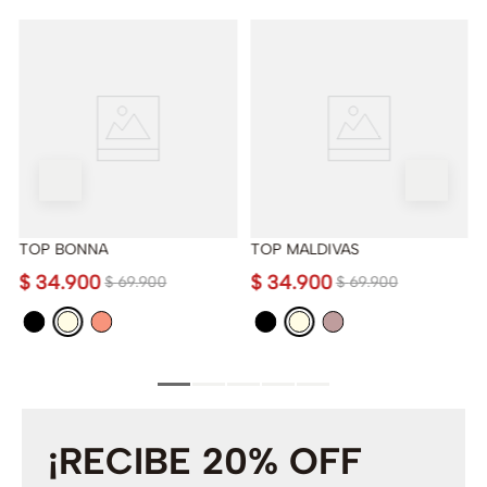
TOP BONNA
TOP MALDIVAS
$
34
.
900
$
34
.
900
$
69
.
900
$
69
.
900
¡RECIBE 20% OFF