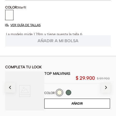
COLOR
:
Marfil
VER GUÍA DE TALLAS
La modelo mide 1.78m y tiene puesta la talla 6
COMPLETA TU LOOK
TOP MALVINAS
$
29
.
900
900
$
59
.
900
COLOR
AÑADIR