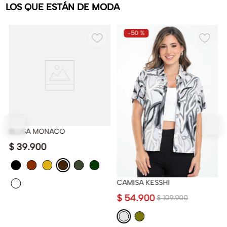
LOS QUE ESTÁN DE MODA
-
50 %
BLUSA MONACO
$
39
.
900
CAMISA KESSHI
$
54
.
900
$
109
.
900