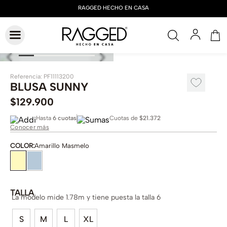
Referencia
:
PF11113200
BLUSA SUNNY
$
129
.
900
Hasta
6 cuotas
Cuotas de
$21.372
Conocer más
COLOR
:
Amarillo Masmelo
TALLA
La modelo mide 1.78m y tiene puesta la talla 6
S
M
L
XL