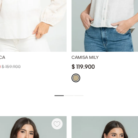
CA
CAMISA MILY
0
$
119
.
900
$
159
.
900