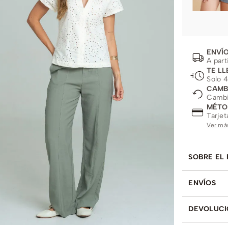
ENVÍO
A part
TE LL
Solo 4
CAMB
Cambio
MÉTO
Tarjet
Ver má
SOBRE EL
ENVÍOS
DEVOLUCI