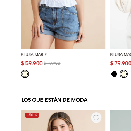
BLUSA MARIE
BLUSA MA
$
59
.
900
$
79
.
90
$
119
.
900
LOS QUE ESTÁN DE MODA
-
50 %