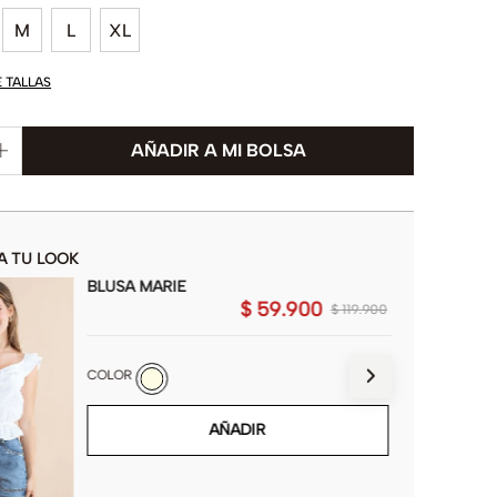
M
L
XL
E TALLAS
A TU LOOK
BLUSA MARIE
$
59
.
900
$
119
.
900
COLOR
AÑADIR