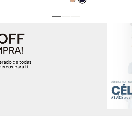
 OFF
MPRA!
terado de todas
nemos para ti.
.