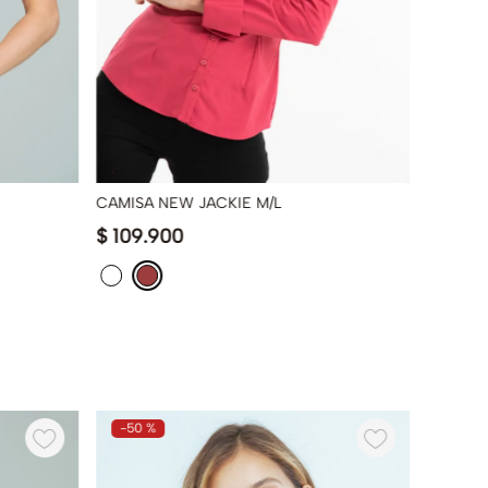
CAMISA NEW JACKIE M/L
BLUSA 
$
109
.
900
$
89
.
9
-
50 %