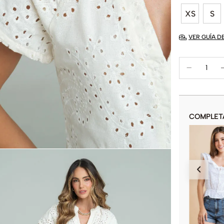
XS
S
VER GUÍA D
COMPLET
BLUSA ISADORA
$
119
.
900
COLOR
AÑADIR