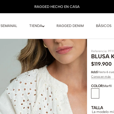
 SEMANAL
TIENDA
RAGGED DENIM
BÁSICOS
Referencia
:
PF11
BLUSA 
$
119
.
900
Hasta
6 cuo
Conocer más
COLOR
:
Marfil
TALLA
La modelo mid