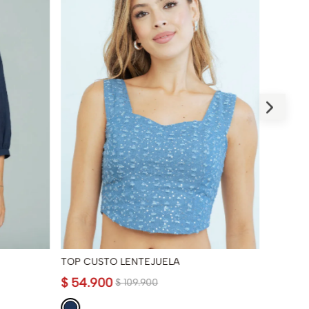
TOP CUSTO LENTEJUELA
BLUSA F
$
54
.
900
$
89
.
9
$
109
.
900