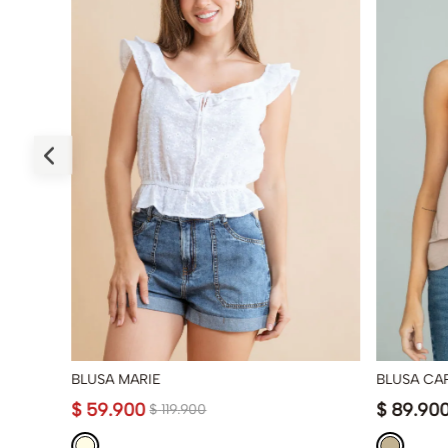
BLUSA MARIE
BLUSA CA
$
59
.
900
$
89
.
90
$
119
.
900