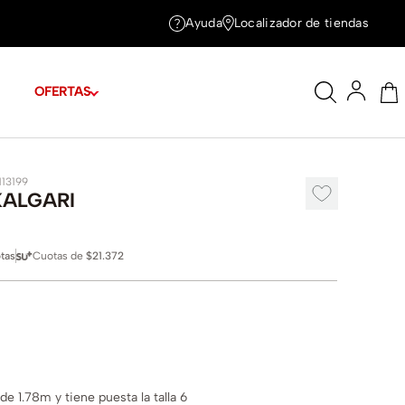
Ayuda
Localizador de tiendas
OFERTAS
113199
KALGARI
tas
Cuotas de
$21.372
e 1.78m y tiene puesta la talla 6