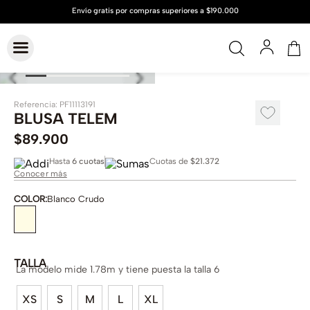
Referencia
:
PF11113191
BLUSA TELEM
$
89
.
900
Hasta
6 cuotas
Cuotas de
$21.372
Conocer más
COLOR
:
Blanco Crudo
TALLA
La modelo mide 1.78m y tiene puesta la talla 6
XS
S
M
L
XL