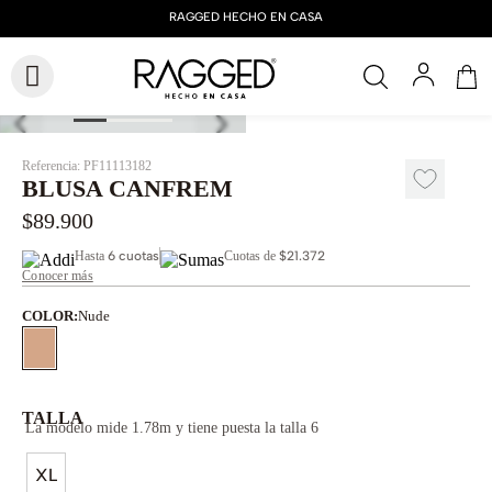
Referencia
:
PF11113182
BLUSA CANFREM
$
89
.
900
Hasta
6 cuotas
Cuotas de
$21.372
Conocer más
COLOR
:
Nude
TALLA
La modelo mide 1.78m y tiene puesta la talla 6
XL