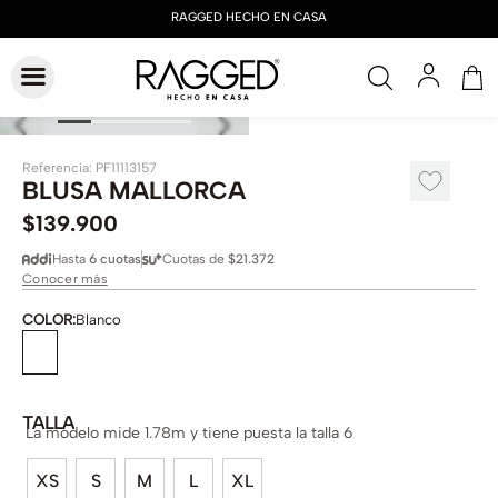
Referencia
:
PF11113157
BLUSA MALLORCA
$
139
.
900
Hasta
6 cuotas
Cuotas de
$21.372
Conocer más
COLOR
:
Blanco
TALLA
La modelo mide 1.78m y tiene puesta la talla 6
XS
S
M
L
XL