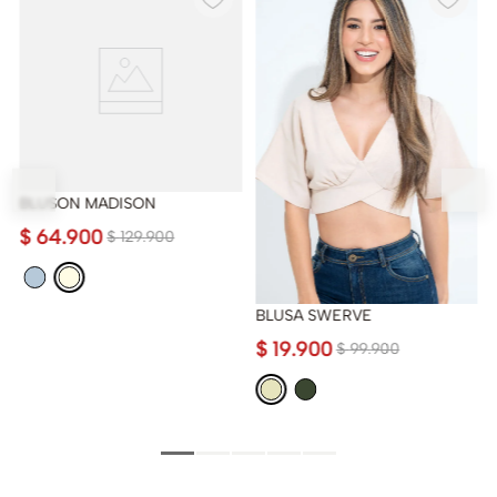
BLUSON MADISON
$
64
.
900
$
129
.
900
BLUSA SWERVE
$
19
.
900
$
99
.
900