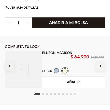
VER GUÍA DE TALLAS
COMPLETA TU LOOK
BLUSON MADISON
$
64
.
900
900
$
129
.
900
COLOR
AÑADIR