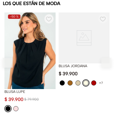
LOS QUE ESTÁN DE MODA
-
50 %
BLUSA JORDANA
$
39
.
900
+7
BLUSA LUPE
$
39
.
900
$
79
.
900