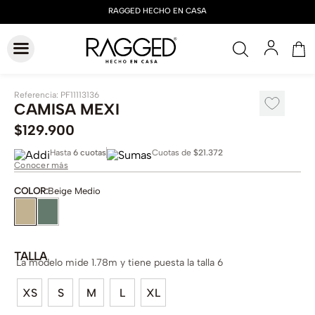
Referencia
:
PF11113136
CAMISA MEXI
$
129
.
900
Hasta
6 cuotas
Cuotas de
$21.372
Conocer más
COLOR
:
Beige Medio
TALLA
La modelo mide 1.78m y tiene puesta la talla 6
XS
S
M
L
XL