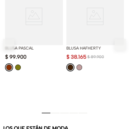
BLUSA PASCAL
BLUSA HAFHERTY
$
99
.
900
$
38
.
165
$
89
.
900
LOS QUE ESTÁN DE MODA