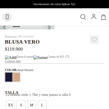
Referencia
:
PF11113135
BLUSA VERO
$
119
.
900
Hasta
6 cuotas
Cuotas de
$21.372
Conocer más
COLOR
:
Azul Oscuro
TALLA
La modelo mide 1.78m y tiene puesta la talla 6
XS
S
M
L