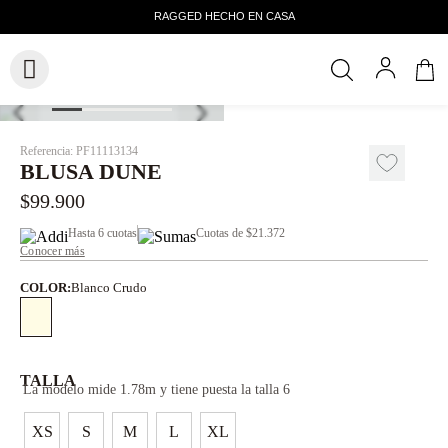
Referencia
:
PF11113134
BLUSA DUNE
$
99
.
900
Hasta
6 cuotas
Cuotas de
$21.372
Conocer más
COLOR
:
Blanco Crudo
TALLA
La modelo mide 1.78m y tiene puesta la talla 6
XS
S
M
L
XL