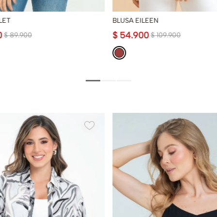
LET
BLUSA EILEEN
0
$
54
.
900
$
89
.
900
$
109
.
900