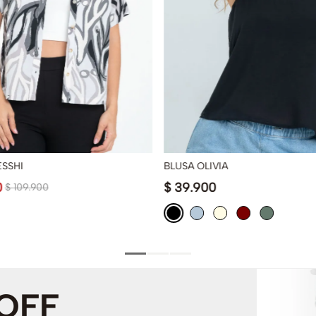
ESSHI
BLUSA OLIVIA
0
$
39
.
900
$
109
.
900
 OFF