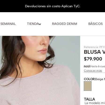
 SEMANAL
TIENDA
RAGGED DENIM
BÁSICOS
Referencia
:
PF11
BLUSA 
$
79
.
900
Hasta
6 cuo
Conocer más
COLOR
:
Beige 
TALLA
La modelo mid