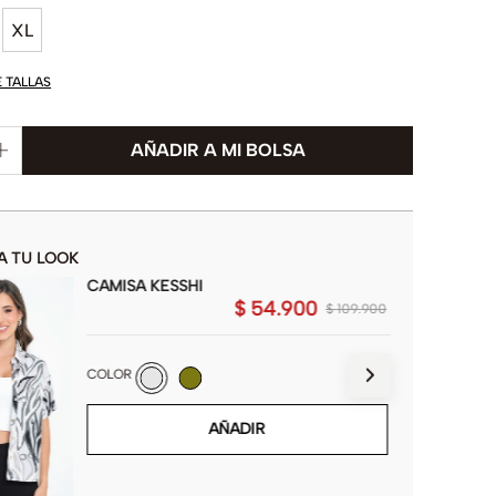
XL
E TALLAS
A TU LOOK
CAMISA KESSHI
$
54
.
900
$
109
.
900
COLOR
AÑADIR