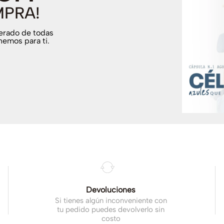
MPRA!
terado de todas
nemos para ti.
.
Devoluciones
Si tienes algún inconveniente con
tu pedido puedes devolverlo sin
costo