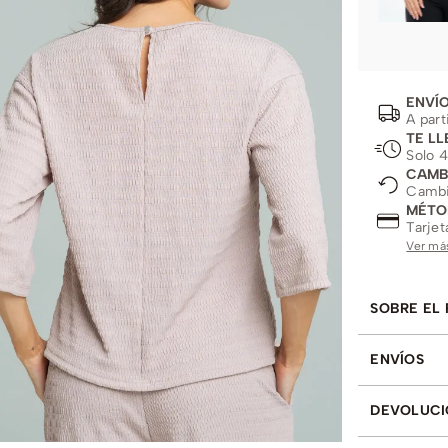
ENVÍO
A part
TE LL
Solo 4
CAMB
Cambio
MÉTO
Tarjet
Ver má
SOBRE EL
ENVÍOS
DEVOLUCI