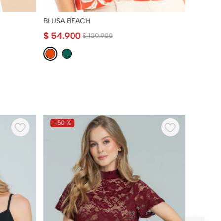
BLUSA BEACH
CAMISA
$
54
.
900
$
129
.
$
109
.
900
-
50 %