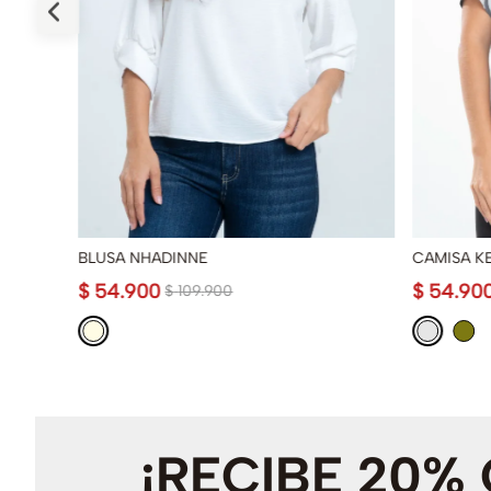
BLUSA NHADINNE
CAMISA K
$
54
.
900
$
54
.
90
$
109
.
900
¡RECIBE 20%