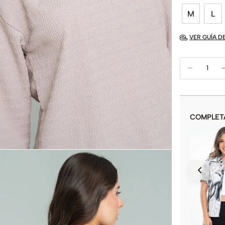
M
L
VER GUÍA D
COMPLET
BLUSA POLKY
$
44
.
900
$
89
.
900
COLOR
AÑADIR