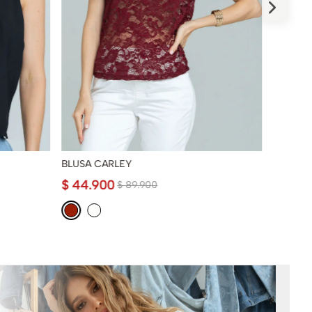
BLUSA CARLEY
BLUSA 
$
44
.
900
$
139
.
$
89
.
900