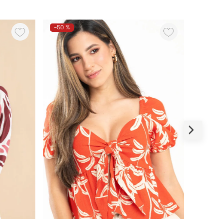
-
50 %