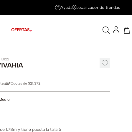
Ayuda
Localizador de tiendas
OFERTAS
113122
VIVAHIA
tas
Cuotas de
$21.372
Medio
e 1.78m y tiene puesta la talla 6