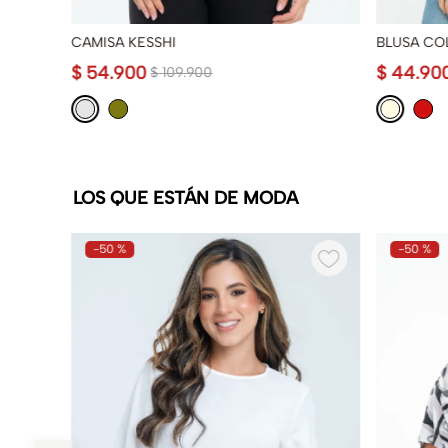
CAMISA KESSHI
BLUSA CO
$
54
.
900
$
44
.
90
$
109
.
900
LOS QUE ESTÁN DE MODA
-
50 %
-
50 %