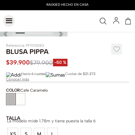
Referencia
:
PF11113083
BLUSA PIPPA
$
39
.
900
$
79
.
900
-
50 %
Hasta
6 cuotas
Cuotas de
$21.372
Conocer más
COLOR
:
Cafe Caramelo
TALLA
La modelo mide 1.78m y tiene puesta la talla 6
XS
S
M
L