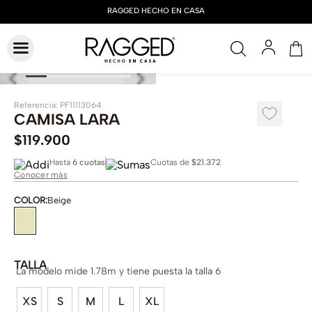
Referencia
:
PF11113064
CAMISA LARA
$
119
.
900
Hasta
6 cuotas
Cuotas de
$21.372
Conocer más
COLOR
:
Beige
TALLA
La modelo mide 1.78m y tiene puesta la talla 6
XS
S
M
L
XL