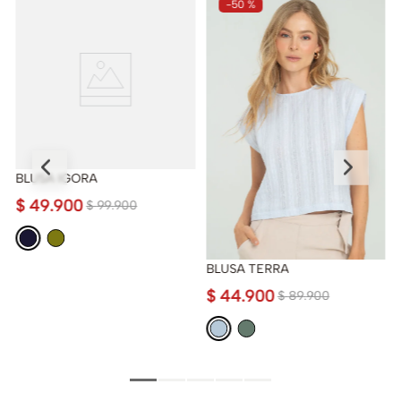
-
50 %
BLUSA IGORA
$
49
.
900
$
99
.
900
BLUSA TERRA
$
44
.
900
$
89
.
900