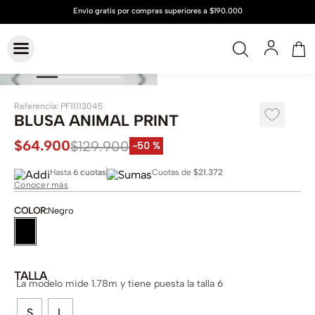
Referencia
:
PF11113045
BLUSA ANIMAL PRINT
$
64
.
900
$
129
.
900
-
50 %
Hasta
6 cuotas
Cuotas de
$21.372
Conocer más
COLOR
:
Negro
TALLA
La modelo mide 1.78m y tiene puesta la talla 6
S
L