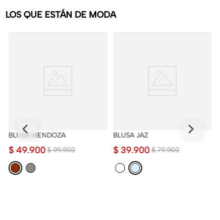
LOS QUE ESTÁN DE MODA
BLUSA MENDOZA
BLUSA JAZ
$
49
.
900
$
39
.
900
$
99
.
900
$
79
.
900