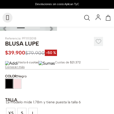
Referencia
:
PF11113018
BLUSA LUPE
$
39
.
900
$
79
.
900
-
50 %
Hasta
6 cuotas
Cuotas de
$21.372
Conocer más
COLOR
:
Negro
TALLA
La modelo mide 1.78m y tiene puesta la talla 6
XS
S
L