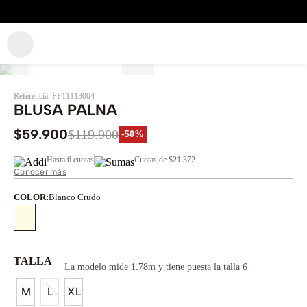
Referencia
:
PF11113004
BLUSA PALNA
$
59
.
900
$
119
.
900
-
50%
Hasta
6 cuotas
Cuotas de
$21.372
Conocer más
COLOR
:
Blanco Crudo
TALLA
La modelo mide 1.78m y tiene puesta la talla 6
M
L
XL