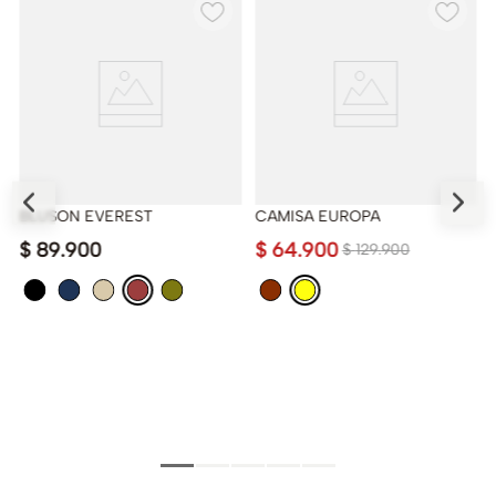
BLUSON EVEREST
CAMISA EUROPA
$
89
.
900
$
64
.
900
$
129
.
900