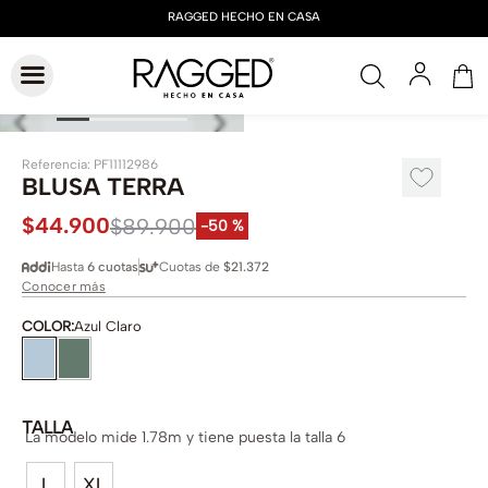
Referencia
:
PF11112986
BLUSA TERRA
$
44
.
900
$
89
.
900
-
50 %
Hasta
6 cuotas
Cuotas de
$21.372
Conocer más
COLOR
:
Azul Claro
TALLA
La modelo mide 1.78m y tiene puesta la talla 6
L
XL