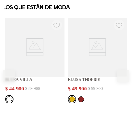
LOS QUE ESTÁN DE MODA
BLUSA VILLA
BLUSA THORRIK
$
44
.
900
$
49
.
900
$
89
.
900
$
99
.
900