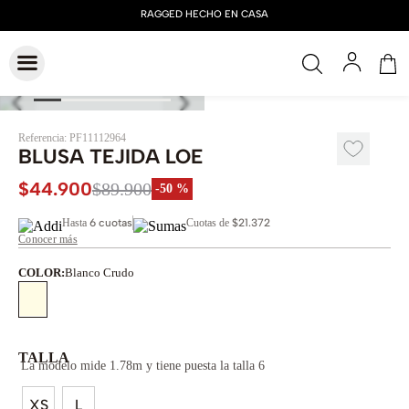
Referencia
:
PF11112964
BLUSA TEJIDA LOE
$
44
.
900
$
89
.
900
-
50 %
Hasta
6 cuotas
Cuotas de
$21.372
Conocer más
COLOR
:
Blanco Crudo
TALLA
La modelo mide 1.78m y tiene puesta la talla 6
XS
L