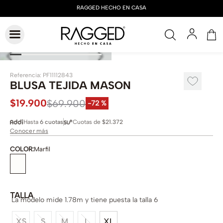
Referencia
:
PF11112843
BLUSA TEJIDA MASON
$
19
.
900
$
69
.
900
-
72 %
Hasta
6 cuotas
Cuotas de
$21.372
Conocer más
COLOR
:
Marfil
TALLA
La modelo mide 1.78m y tiene puesta la talla 6
XS
S
M
L
XL