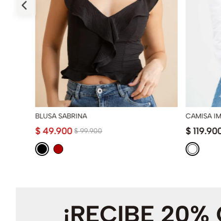
BLUSA SABRINA
CAMISA I
$
49
.
900
$
119
.
90
$
99
.
900
¡RECIBE 20%