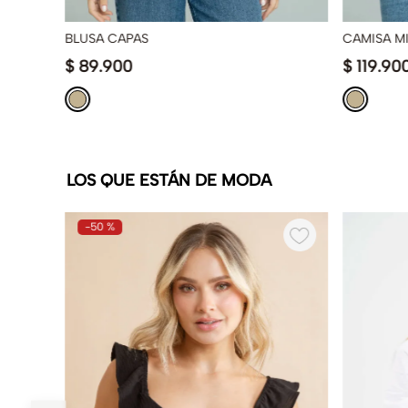
BLUSA CAPAS
CAMISA MI
$
89
.
900
$
119
.
90
LOS QUE ESTÁN DE MODA
-
50 %