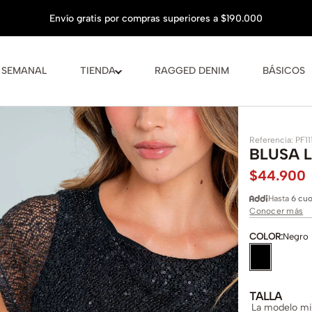
 SEMANAL
TIENDA
RAGGED DENIM
BÁSICOS
Referencia
:
PF1
BLUSA 
$
44
.
900
Hasta
6 cuo
Conocer más
COLOR
:
Negro
TALLA
La modelo mid