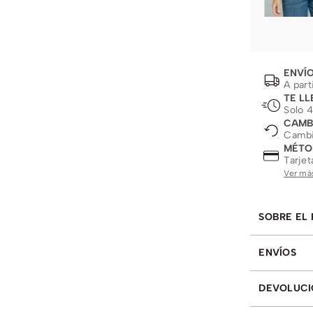
ENVÍO
A part
TE LL
Solo 4
CAMB
Cambio
MÉTO
Tarjet
Ver má
SOBRE EL
ENVÍOS
DEVOLUCI