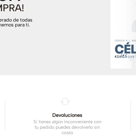
MPRA!
terado de todas
nemos para ti.
.
Devoluciones
Si tienes algún inconveniente con
tu pedido puedes devolverlo sin
costo