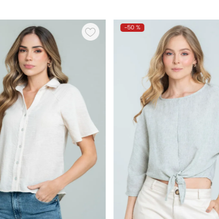
-
50 %