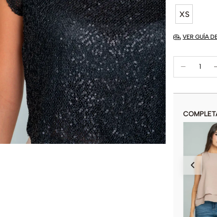
XS
VER GUÍA D
COMPLET
CAMISA JACKIE KENNEDY
$
79
.
900
COLOR
AÑADIR