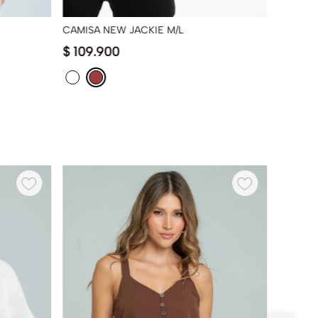
CAMISA NEW JACKIE M/L
BLUSA 
$
109
.
900
$
119
.
9
-
58 %