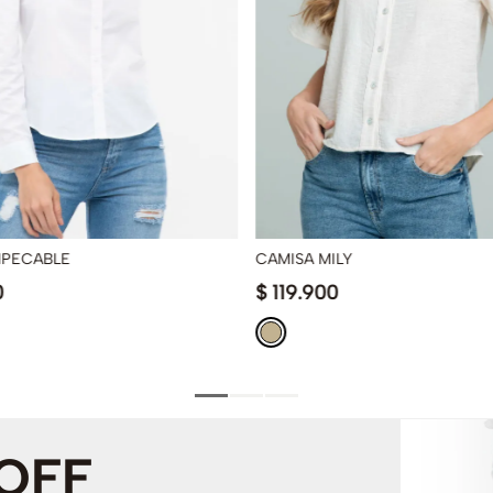
MPECABLE
CAMISA MILY
0
$
119
.
900
 OFF