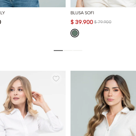
LY
BLUSA SOFI
0
$
39
.
900
$
79
.
900