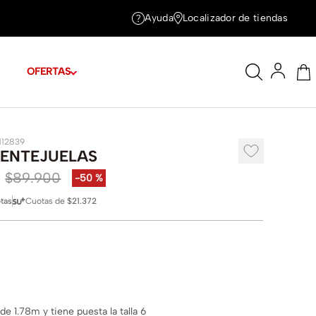
Ayuda
Localizador de tiendas
OFERTAS
1112839
LENTEJUELAS
$
89
.
900
-
50 %
tas
Cuotas de
$21.372
e 1.78m y tiene puesta la talla 6