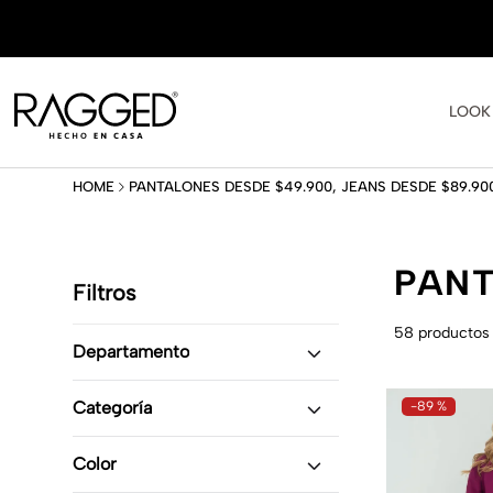
LOOK
PANTALONES DESDE $49.900, JEANS DESDE $89.90
PANT
Filtros
58
productos
Departamento
Inferior
(
58
)
Categoría
-
89 %
Pantalones
(
52
)
Color
Jeans
(
6
)