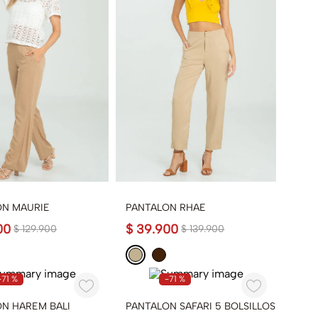
ON MAURIE
PANTALON RHAE
00
$
39
.
900
$
129
.
900
$
139
.
900
-
71 %
-
71 %
N HAREM BALI
PANTALON SAFARI 5 BOLSILLOS