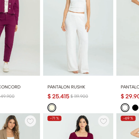
 CONCORD
PANTALON RUSHK
PANTAL
$
25
.
415
$
29
.
9
149
.
900
$
119
.
900
-
71 %
-
69 %