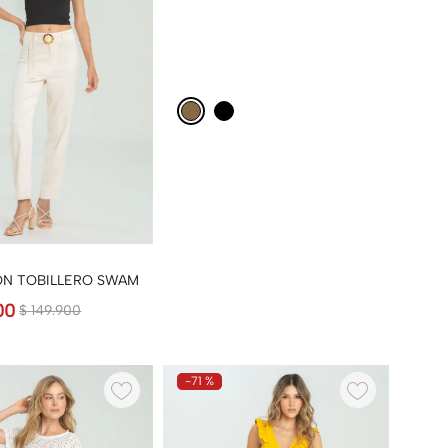
ON TOBILLERO SWAM
00
$
149
.
900
-
71 %