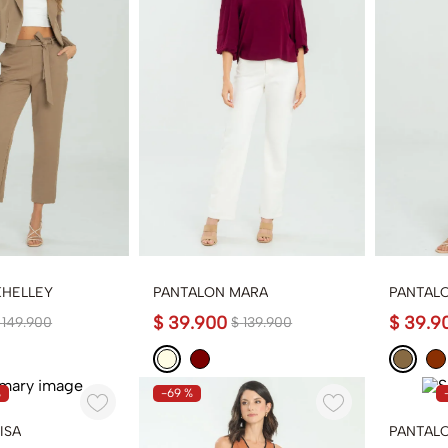
KHELLEY
PANTALON MARA
PANTAL
$
39
.
900
$
39
.
9
149
.
900
$
139
.
900
%
-
69 %
ISA
PANTALO