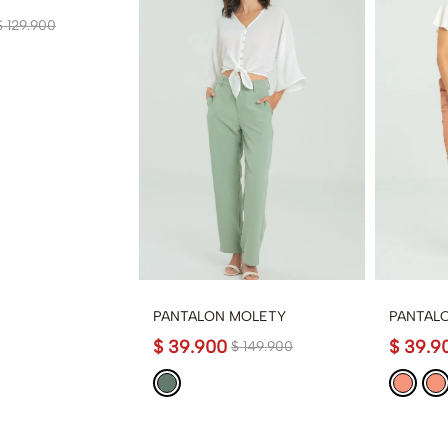
$
129
.
900
PANTALÓN MOLETY
PANTAL
$
39
.
900
$
39
.
9
$
149
.
900