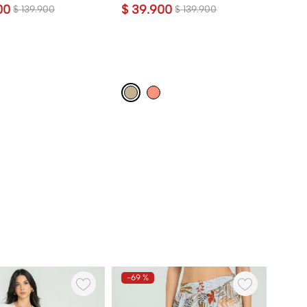
00
$
39
.
900
$
139
.
900
$
139
.
900
-
69 %