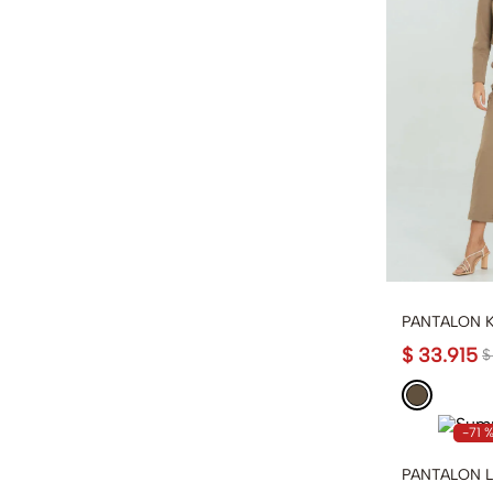
PANTALON 
$
33
.
915
$
-
71 
PANTALON L