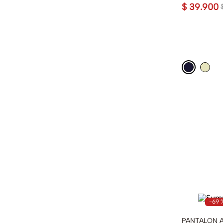
$
39
.
900
-
69 
PANTALON 