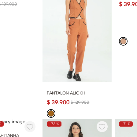
$
39
.
9
$
139
.
900
PANTALON ALICKH
$
39
.
900
$
129
.
900
%
-
73 %
-
71 %
AHITANHA