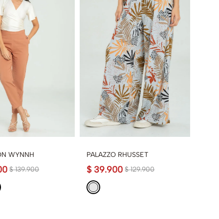
ON WYNNH
PALAZZO RHUSSET
00
$
39
.
900
$
139
.
900
$
129
.
900