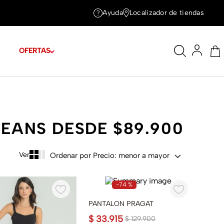
Ayuda
Localizador de tiendas
OFERTAS
JEANS DESDE $89.900
Ordenar por
Precio: menor a mayor
-
74 %
PANTALON PRAGAT
$
33
.
915
$
129
.
900