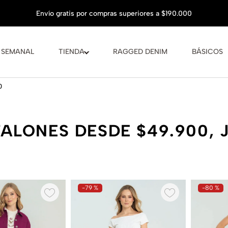
 SEMANAL
TIENDA
RAGGED DENIM
BÁSICOS
0
ALONES DESDE $49.900, 
-
79 %
-
80 %