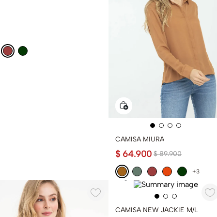
CAMISA MIURA
$
64
.
900
$
89
.
900
+3
CAMISA NEW JACKIE M/L