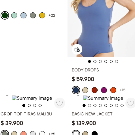
+22
BODY DROPS
$
59
.
900
+15
CROP TOP TIRAS MALIBU
BASIC NEW JACKET
$
39
.
900
$
139
.
900
+25