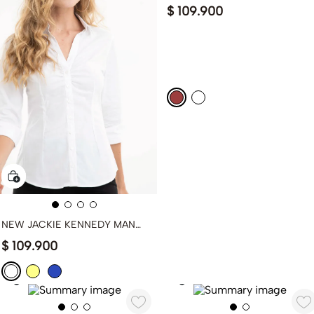
$
109
.
900
NEW JACKIE KENNEDY MANGA 3/4
$
109
.
900