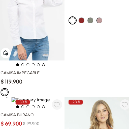
CAMISA IMPECABLE
$
119
.
900
-
30 %
-
28 %
CAMISA BURANO
$
69
.
900
$
99
.
900