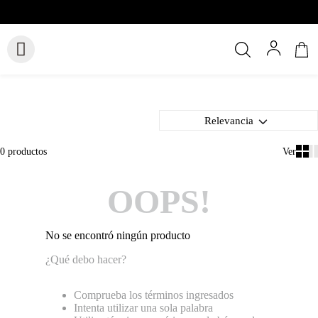
Relevancia
0
productos
OOPS!
No se encontró ningún producto
¿Qué debo hacer?
Comprueba los términos ingresados
Intenta utilizar una sola palabra