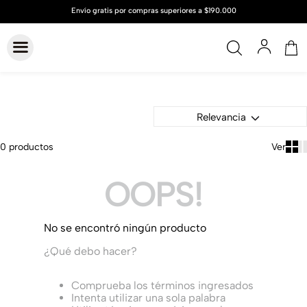
Relevancia
0
productos
OOPS!
No se encontró ningún producto
¿Qué debo hacer?
Comprueba los términos ingresados
Intenta utilizar una sola palabra