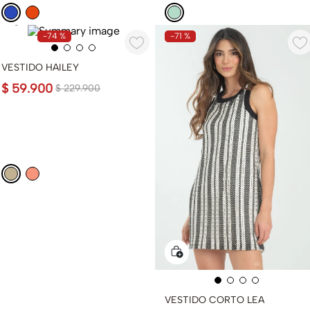
-
74 %
-
71 %
VESTIDO HAILEY
$
59
.
900
$
229
.
900
VESTIDO CORTO LEA