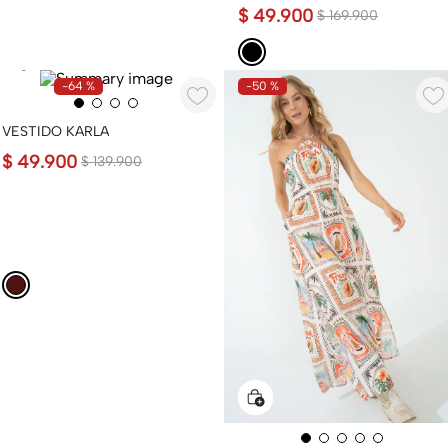
$
49
.
900
$
169
.
900
-
64 %
-
50 %
VESTIDO KARLA
$
49
.
900
$
139
.
900