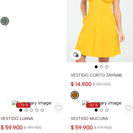
VESTIDO CORTO ZAYNAB
$
14
.
900
$
139
.
900
-
70 %
-
67 %
VESTIDO LUANA
VESTIDO MUCURA
$
59
.
900
$
59
.
900
$
199
.
900
$
179
.
900