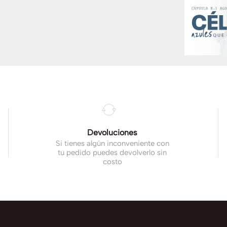
Devoluciones
Si tienes algún inconveniente con
tu pedido puedes devolverlo sin
costo