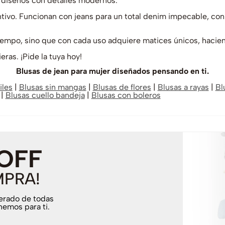
 diseños con detalles modernos.
tivo. Funcionan con jeans para un total denim impecable, con 
 tiempo, sino que con cada uso adquiere matices únicos, haci
eras. ¡Pide la tuya hoy!
Blusas de jean para mujer diseñados pensando en ti.
iles
|
Blusas sin mangas
|
Blusas de flores
|
Blusas a rayas
|
Bl
|
Blusas cuello bandeja
|
Blusas con boleros
 OFF
MPRA!
terado de todas
nemos para ti.
.