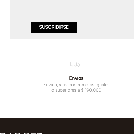
SUSCRIBIRSE
Envíos
Envío gratis por compras iguales
o superiores a $ 190.000