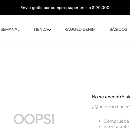
 SEMANAL
TIENDA
RAGGED DENIM
BÁSICOS
No se encontró n
¿Qué debo hacer
OOPS!
Comprueba l
Intenta utili