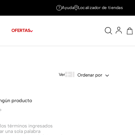
Ayuda
Localizador de tiendas
OFERTAS
Ordenar por
ingún producto
?
os términos ingresados
zar una sola palabra