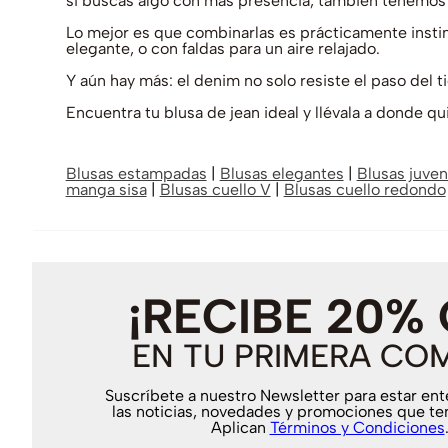
si buscas algo con más presencia, también tenemos
Lo mejor es que combinarlas es prácticamente instin
elegante, o con faldas para un aire relajado.
Y aún hay más: el denim no solo resiste el paso del
Encuentra tu blusa de jean ideal y llévala a donde qui
Blusas estampadas
|
Blusas elegantes
|
Blusas juven
manga sisa
|
Blusas cuello V
|
Blusas cuello redondo
¡RECIBE 20%
EN TU PRIMERA CO
Suscríbete a nuestro Newsletter para estar en
las noticias, novedades y promociones que te
Aplican
Términos y Condiciones