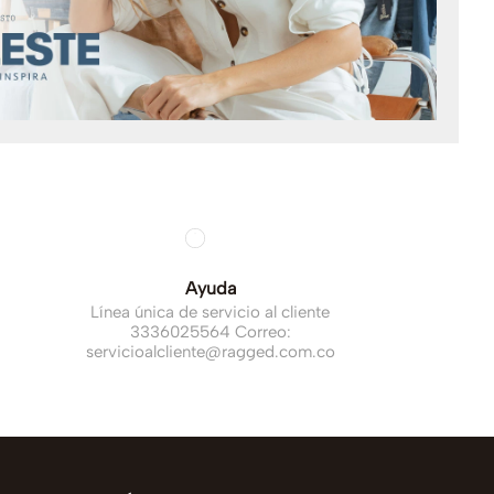
Ayuda
Línea única de servicio al cliente
3336025564 Correo:
servicioalcliente@ragged.com.co