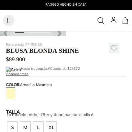
Referencia
:
PF11113185
BLUSA BLONDA SHINE
$
89
.
900
Hasta
6 cuotas
Cuotas de
$21.372
Conocer más
COLOR
:
Amarillo Masmelo
TALLA
La modelo mide 1.78m y tiene puesta la talla 6
S
M
L
XL