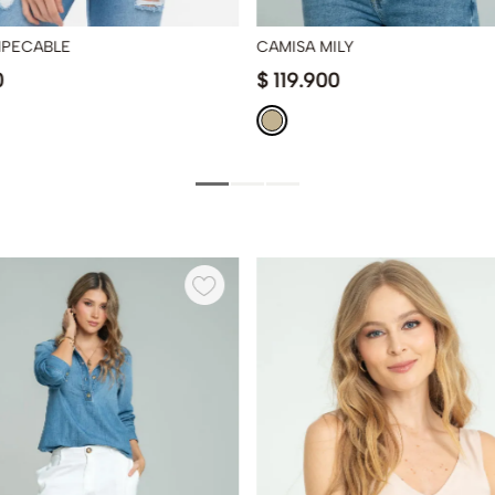
MPECABLE
CAMISA MILY
0
$
119
.
900