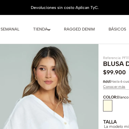
 SEMANAL
TIENDA
RAGGED DENIM
BÁSICOS
Referencia
:
PF11
BLUSA 
$
99
.
900
Hasta
6 cuo
Conocer más
COLOR
:
Blanco
TALLA
La modelo mid