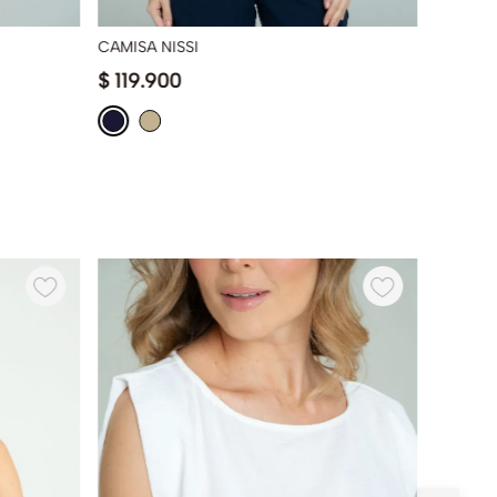
CAMISA NISSI
BLUSA 
$
119
.
900
$
129
.