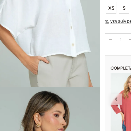
XS
S
VER GUÍA D
COMPLET
CAMISA JACKIE KENNEDY
$
79
.
900
COLOR
AÑADIR