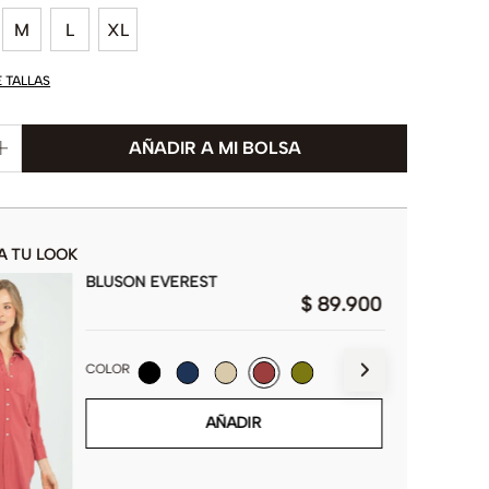
M
L
XL
E TALLAS
A TU LOOK
BLUSON EVEREST
$
89
.
900
COLOR
AÑADIR