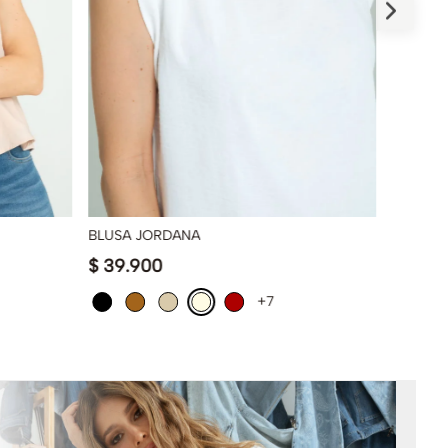
BLUSA JORDANA
CAMISA
$
39
.
900
$
119
.
9
+7