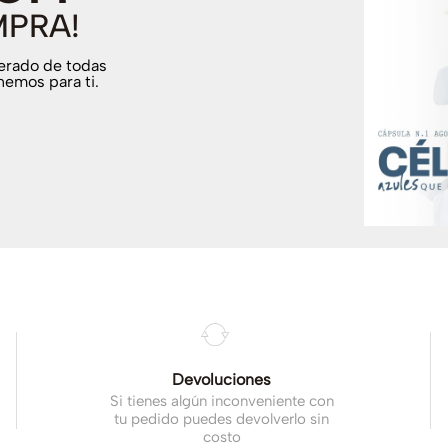
MPRA!
terado de todas
nemos para ti.
.
Devoluciones
Si tienes algún inconveniente con
tu pedido puedes devolverlo sin
costo