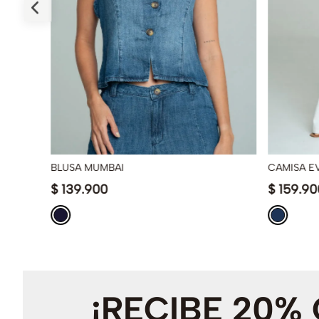
BLUSA MUMBAI
CAMISA E
$
139
.
900
$
159
.
90
¡RECIBE 20%