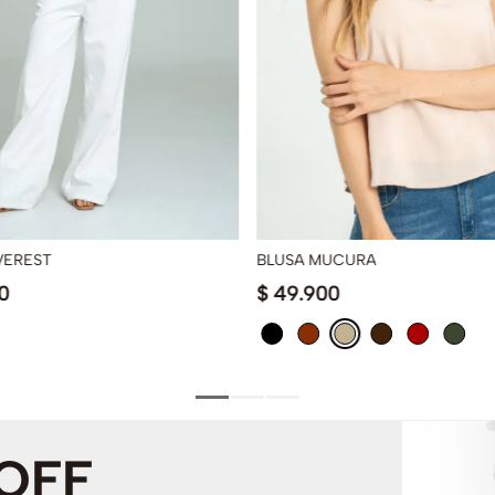
VEREST
BLUSA MUCURA
0
$
49
.
900
 OFF