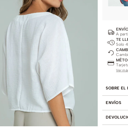
ENVÍO
A part
TE LL
Solo 4
CAMB
Cambio
MÉTO
Tarjet
Ver má
SOBRE EL
ENVÍOS
DEVOLUCI