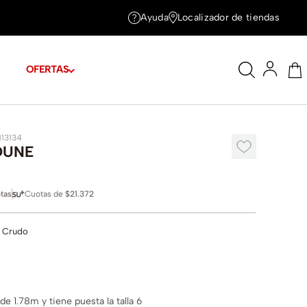
Ayuda
Localizador de tiendas
OFERTAS
113134
DUNE
tas
Cuotas de
$21.372
 Crudo
e 1.78m y tiene puesta la talla 6