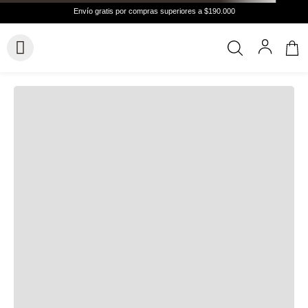
Hasta
6 cuotas
Cuotas de
$21.372
Conocer más
VER GUÍA DE TALLAS