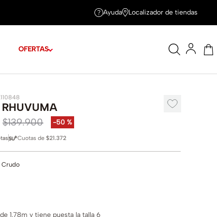
Ayuda
Localizador de tiendas
OFERTAS
2110848
 RHUVUMA
$
139
.
900
-
50 %
tas
Cuotas de
$21.372
 Crudo
e 1.78m y tiene puesta la talla 6