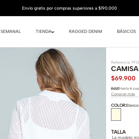
 SEMANAL
TIENDA
RAGGED DENIM
BÁSICOS
Referencia
:
PF1
CAMISA
$
69
.
900
Hasta
6 cuo
Conocer más
COLOR
:
Blanco
TALLA
La modelo mid