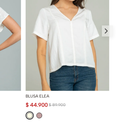
BLUSA ELEA
CAMISA
$
44
.
900
$
74
.
9
$
89
.
900