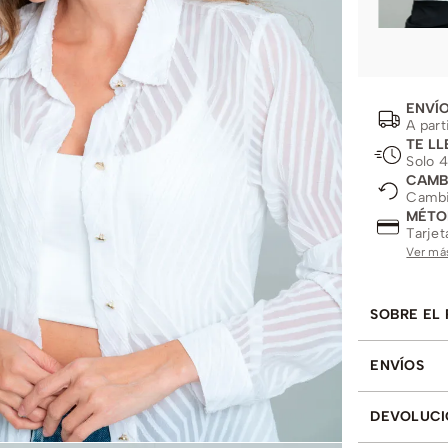
ENVÍO
A part
TE LL
Solo 4
CAMB
Cambio
MÉTO
Tarjet
Ver má
SOBRE EL
ENVÍOS
DEVOLUCI