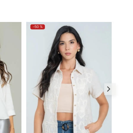
-
50 %
-
50 %