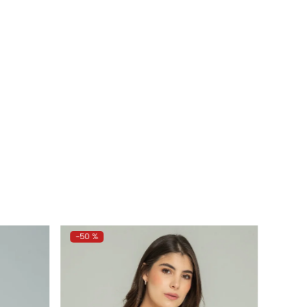
-
50 %
-
50 %