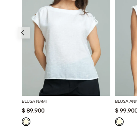
BLUSA NAMI
BLUSA AN
$
89
.
900
$
99
.
90