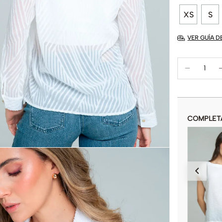
XS
S
VER GUÍA D
COMPLET
CAMISA JACKIE KENNEDY
$
79
.
900
COLOR
AÑADIR