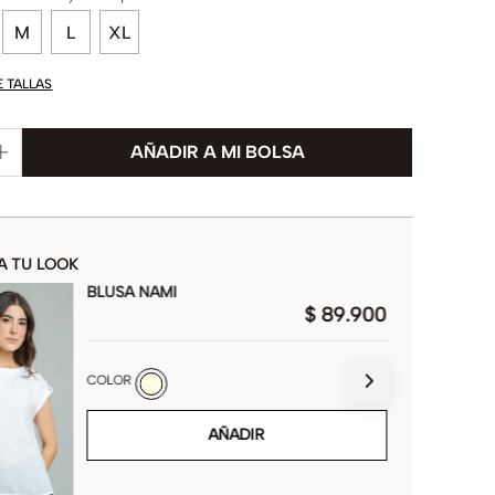
M
L
XL
E TALLAS
A TU LOOK
BLUSA NAMI
$
89
.
900
COLOR
AÑADIR