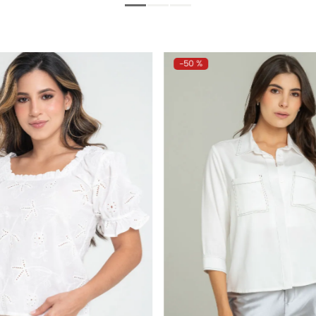
-
50 %