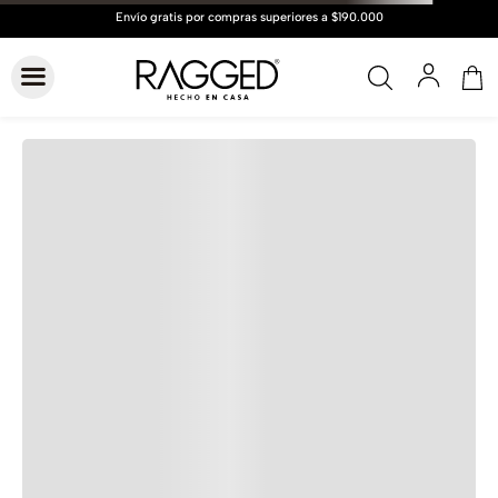
Hasta
6 cuotas
Cuotas de
$21.372
Conocer más
VER GUÍA DE TALLAS