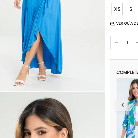
XS
S
VER GUÍA D
COMPLET
BLUSA PLISADA MASSY
$
25
.
415
$
89
.
900
COLOR
AÑADIR