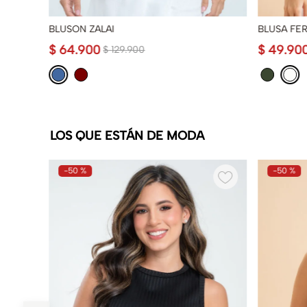
BLUSON ZALAI
BLUSA FE
$
64
.
900
$
49
.
90
$
129
.
900
LOS QUE ESTÁN DE MODA
-
50 %
-
50 %