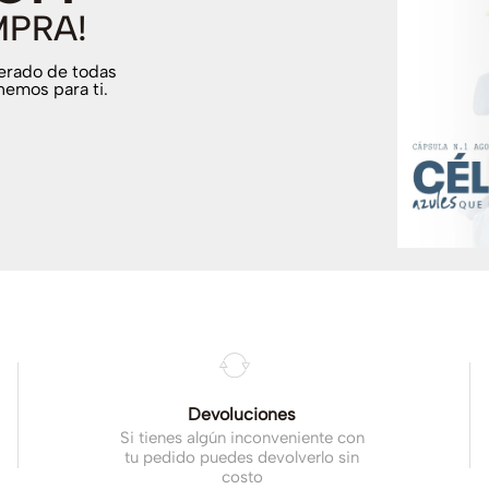
MPRA!
terado de todas
nemos para ti.
.
Devoluciones
Si tienes algún inconveniente con
tu pedido puedes devolverlo sin
costo