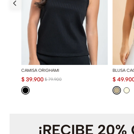
CAMISA ORIGHAMI
BLUSA CA
$
39
.
900
$
49
.
90
$
79
.
900
¡RECIBE 20%