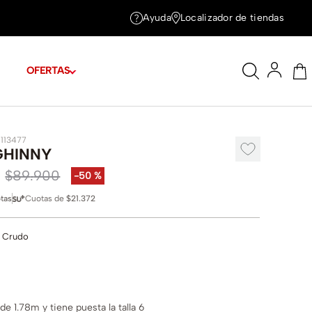
Ayuda
Localizador de tiendas
OFERTAS
1113477
GHINNY
$
89
.
900
-
50 %
tas
Cuotas de
$21.372
 Crudo
e 1.78m y tiene puesta la talla 6