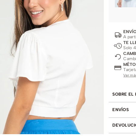
ENVÍO
A part
TE LL
Solo 4
CAMB
Cambio
MÉTO
Tarjet
Ver má
SOBRE EL
ENVÍOS
DEVOLUCI