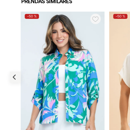
PRENDAS SIMILARES
-
50 %
-
50 %
S TALLAS!