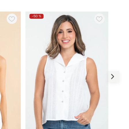
-
50 %
-
50 %