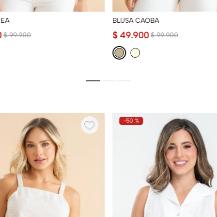
REA
BLUSA CAOBA
0
$
49
.
900
$
99
.
900
$
99
.
900
-
50 %