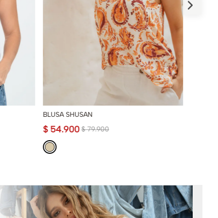
BLUSA SHUSAN
CAMISA
$
54
.
900
$
74
.
9
$
79
.
900