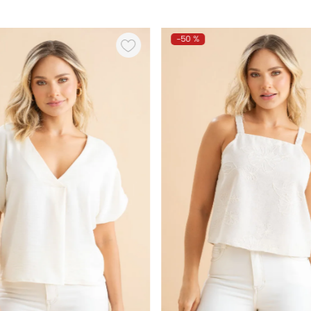
-
50 %