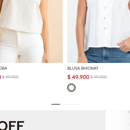
OBA
BLUSA BHIONAT
0
$
49
.
900
$
99
.
900
$
99
.
900
 OFF