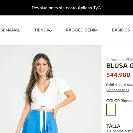
 SEMANAL
TIENDA
RAGGED DENIM
BÁSICOS
Referencia
:
PF3
BLUSA 
$
44
.
900
Hasta
6 cuo
Conocer más
COLOR
:
Blanco
TALLA
La modelo mid