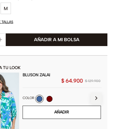
M
E TALLAS
A TU LOOK
BLUSON ZALAI
$
64
.
900
$
129
.
900
COLOR
AÑADIR