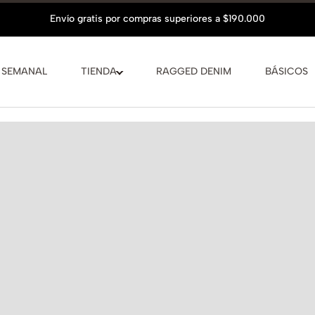
 SEMANAL
TIENDA
RAGGED DENIM
BÁSICOS
Hasta
6 cuo
Conocer más
VER GUÍA D
La modelo mid
COMPLET