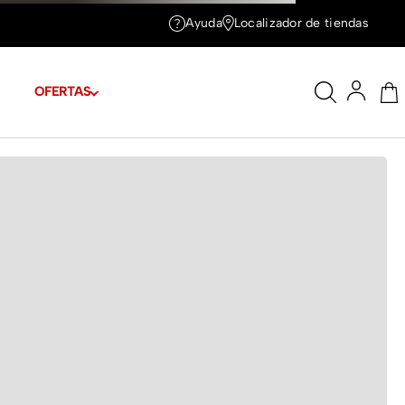
Ayuda
Localizador de tiendas
OFERTAS
tas
Cuotas de
$21.372
E TALLAS
e 1.78m y tiene puesta la talla 6
A TU LOOK