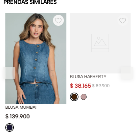
PRENDAS SIMILARES
BLUSA HAFHERTY
$
38
.
165
$
89
.
900
BLUSA MUMBAI
$
139
.
900