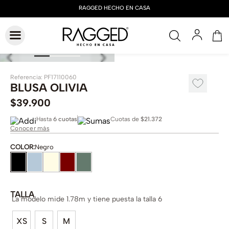
Referencia
:
PF17110060
BLUSA OLIVIA
$
39
.
900
Hasta
6 cuotas
Cuotas de
$21.372
Conocer más
COLOR
:
Negro
TALLA
La modelo mide 1.78m y tiene puesta la talla 6
XS
S
M