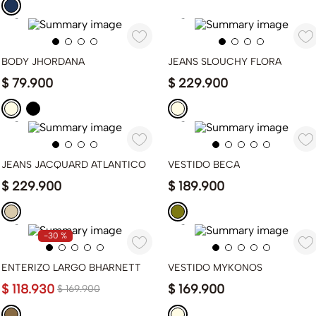
BODY JHORDANA
JEANS SLOUCHY FLORA
$
79
.
900
$
229
.
900
JEANS JACQUARD ATLANTICO
VESTIDO BECA
$
229
.
900
$
189
.
900
-
30 %
ENTERIZO LARGO BHARNETT
VESTIDO MYKONOS
$
118
.
930
$
169
.
900
$
169
.
900