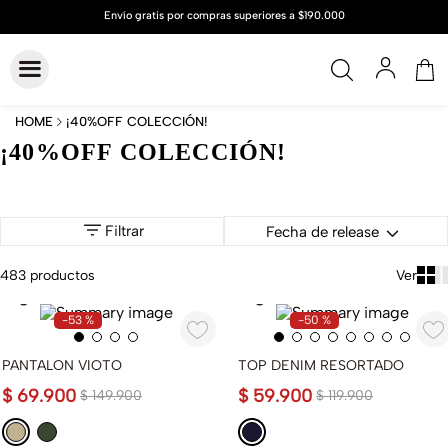
¡40%OFF COLECCIÓN!
¡40%OFF COLECCIÓN!
Filtrar
Fecha de release
483
productos
-
53 %
-
50 %
PANTALON VIOTO
TOP DENIM RESORTADO
$
69
.
900
$
59
.
900
$
149
.
900
$
119
.
900