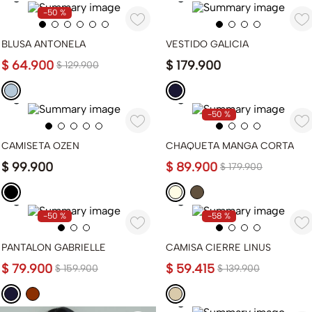
-
50 %
BLUSA ANTONELA
VESTIDO GALICIA
$
64
.
900
$
179
.
900
$
129
.
900
-
50 %
CAMISETA OZEN
CHAQUETA MANGA CORTA
$
99
.
900
$
89
.
900
$
179
.
900
-
50 %
-
58 %
PANTALON GABRIELLE
CAMISA CIERRE LINUS
$
79
.
900
$
59
.
415
$
159
.
900
$
139
.
900