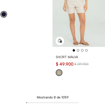
SHORT MALVA
$
49
.
900
$
139
.
900
Mostrando
8 de 1059