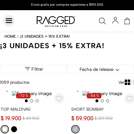
¡3 UNIDADES + 15% EXTRA!
¡3 UNIDADES + 15% EXTRA!
Filtrar
Fecha de release
1059
productos
-
72 %
-
54 %
TOP MALDIVAS
SHORT BOMBAY
$
19
.
900
$
59
.
900
$
69
.
900
$
129
.
900