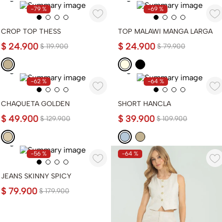
-
79 %
-
69 %
CROP TOP THESS
TOP MALAWI MANGA LARGA
$
24
.
900
$
24
.
900
$
119
.
900
$
79
.
900
-
62 %
-
64 %
CHAQUETA GOLDEN
SHORT HANCLA
$
49
.
900
$
39
.
900
$
129
.
900
$
109
.
900
-
56 %
-
64 %
JEANS SKINNY SPICY
$
79
.
900
$
179
.
900