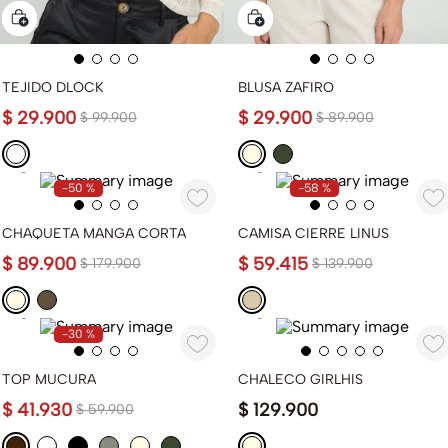
TEJIDO DLOCK
BLUSA ZAFIRO
$
29
.
900
$
29
.
900
$
99
.
900
$
89
.
900
-
50 %
-
58 %
CHAQUETA MANGA CORTA
CAMISA CIERRE LINUS
$
89
.
900
$
59
.
415
$
179
.
900
$
139
.
900
-
30 %
TOP MUCURA
CHALECO GIRLHIS
$
41
.
930
$
129
.
900
$
59
.
900