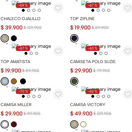
-
69 %
-
67 %
CHALECO OJALILLO
TOP ZIPLINE
$
39
.
900
$
19
.
900
$
129
.
900
$
59
.
900
-
67 %
-
63 %
TOP AMATISTA
CAMISETA POLO SUZIE
$
19
.
900
$
29
.
900
$
59
.
900
$
79
.
900
-
70 %
-
62 %
CAMISA MILLER
CAMISA VICTORY
$
29
.
900
$
49
.
900
$
99
.
900
$
129
.
900