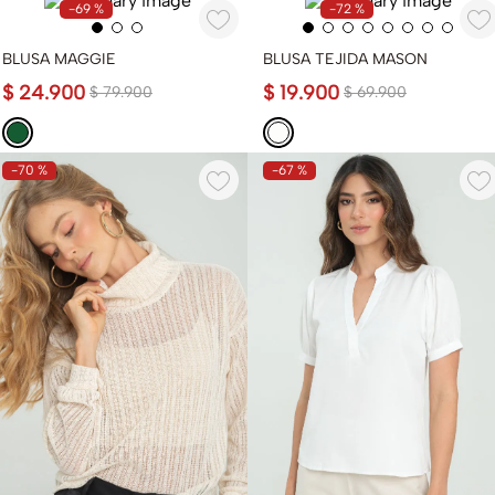
-
69 %
-
72 %
BLUSA MAGGIE
BLUSA TEJIDA MASON
$
24
.
900
$
19
.
900
$
79
.
900
$
69
.
900
-
70 %
-
67 %